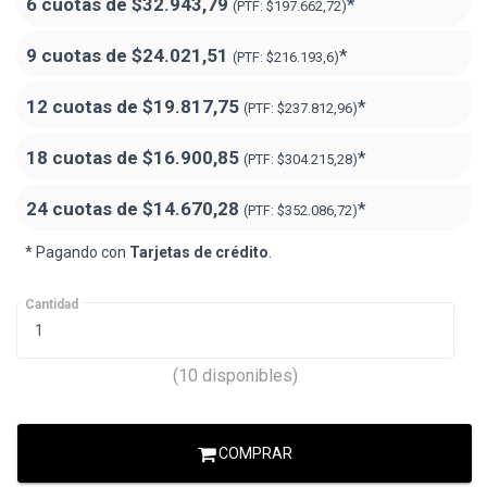
6 cuotas de
$32.943,79
*
(PTF:
$197.662,72)
9 cuotas de
$24.021,51
*
(PTF:
$216.193,6)
12 cuotas de
$19.817,75
*
(PTF:
$237.812,96)
18 cuotas de
$16.900,85
*
(PTF:
$304.215,28
)
24 cuotas de
$14.670,28
*
(PTF:
$352.086,72
)
* Pagando con
Tarjetas de crédito
.
Cantidad
(10 disponibles)
COMPRAR