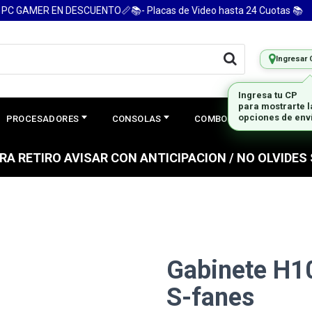
GAMER EN DESCUENTO📏📚- Placas de Video hasta 24 Cuotas 📚
Ingresar 
Ingresa tu CP
para mostrarte 
opciones de env
PROCESADORES
CONSOLAS
COMBOS
PREGUNTAS
PARA RETIRO AVISAR CON ANTICIPACION / NO OLVIDE
Gabinete H10
S-fanes