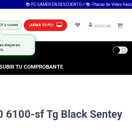
📚 PC GAMER EN DESCUENTO📏📚- Placas de Video hasta 24 
¡ARMÁ TU PC!
CP y ciudad
INGRESAR
las mejores
ío.
 FRECUENTES
S SUBIR TU COMPROBANTE
 6100-sf Tg Black Sentey