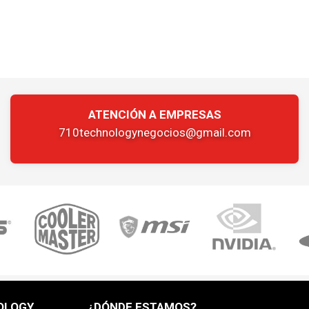
ATENCIÓN A EMPRESAS
710technologynegocios@gmail.com
OLOGY
¿DÓNDE ESTAMOS?