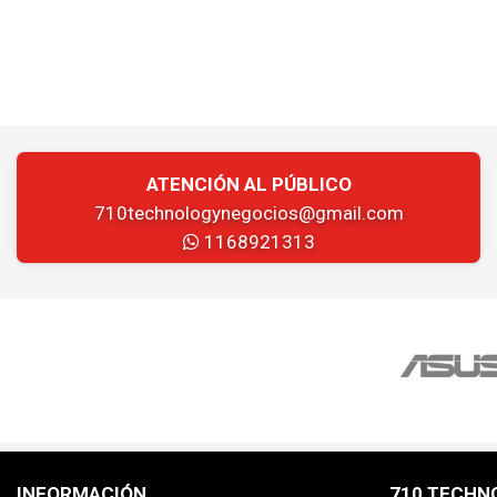
ATENCIÓN AL PÚBLICO
710technologynegocios@gmail.com
1168921313
INFORMACIÓN
710 TECHN