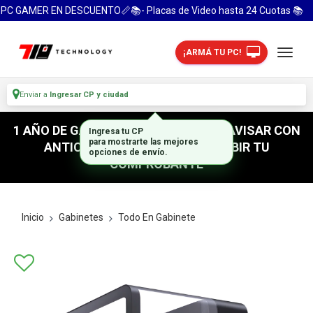
PC GAMER EN DESCUENTO📏📚- Placas de Video hasta 24 Cuotas 📚
¡ARMÁ TU PC!
Enviar a
Ingresar CP y ciudad
1 AÑO DE GARANTIA! / PARA RETIRO AVISAR CON
Ingresa tu CP
ANTICIPACION / NO OLVIDES SUBIR TU
para mostrarte las mejores
opciones de envío.
COMPROBANTE
Inicio
Gabinetes
Todo En Gabinete