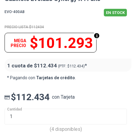
EVO-400AB
EN STOCK
$112434
$101.293
MEGA
PRECIO
1 cuota de
$112.434
*
(PTF:
$112.434)
* Pagando con
Tarjetas de crédito
.
$112.434
con Tarjeta
Cantidad
(4 disponibles)