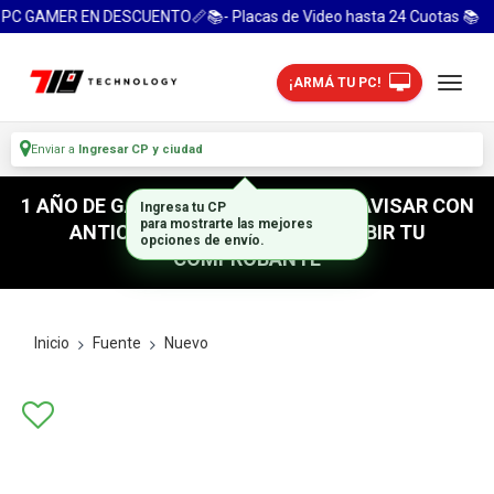
PC GAMER EN DESCUENTO📏📚- Placas de Video hasta 24 Cuotas 📚
¡ARMÁ TU PC!
Enviar a
Ingresar CP y ciudad
1 AÑO DE GARANTIA! / PARA RETIRO AVISAR CON
Ingresa tu CP
ANTICIPACION / NO OLVIDES SUBIR TU
para mostrarte las mejores
opciones de envío.
COMPROBANTE
Inicio
Fuente
Nuevo