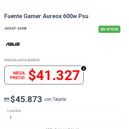
Fuente Gamer Aureox 600w Psu
ARXGP-600W
EN STOCK
$45873
$41.327
MEGA
PRECIO
$45.873
con Tarjeta
Cantidad