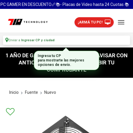
PC GAMER EN DESCUENTO📏📚- Placas de Video hasta 24 Cuotas 📚
¡ARMÁ TU PC!
Enviar a
Ingresar CP y ciudad
1 AÑO DE GARANTIA! / PARA RETIRO AVISAR CON
Ingresa tu CP
para mostrarte las mejores
ANTICIPACION / NO OLVIDES SUBIR TU
opciones de envío.
COMPROBANTE
Inicio
Fuente
Nuevo