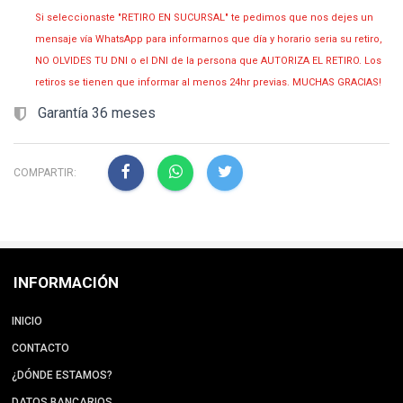
Si seleccionaste "RETIRO EN SUCURSAL" te pedimos que nos dejes un
mensaje vía WhatsApp para informarnos que día y horario seria su retiro,
NO OLVIDES TU DNI o el DNI de la persona que AUTORIZA EL RETIRO. Los
retiros se tienen que informar al menos 24hr previas. MUCHAS GRACIAS!
Garantía 36 meses
COMPARTIR:
INFORMACIÓN
INICIO
CONTACTO
¿DÓNDE ESTAMOS?
DATOS BANCARIOS