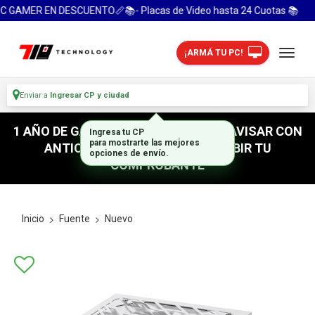
C GAMER EN DESCUENTO📏📚- Placas de Video hasta 24 Cuotas 📚
¡ARMÁ TU PC!
Enviar a
Ingresar CP y ciudad
1 AÑO DE GARANTIA! / PARA RETIRO AVISAR CON
ANTICIPACION / NO OLVIDES SUBIR TU
COMPROBANTE
Inicio
Fuente
Nuevo