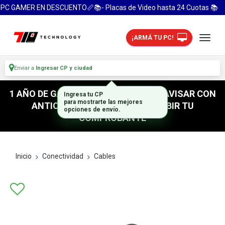
PC GAMER EN DESCUENTO📏📚- Placas de Video hasta 24 Cuotas 📚
¡ARMÁ TU PC!
Enviar a
Ingresar CP y ciudad
1 AÑO DE GARANTIA! / PARA RETIRO AVISAR CON
Ingresa tu CP
para mostrarte las mejores
ANTICIPACION / NO OLVIDES SUBIR TU
opciones de envío.
COMPROBANTE
Inicio
Conectividad
Cables