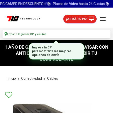
C GAMER EN DESCUENTO📏📚- Placas de Video hasta 24 Cuotas 📚
¡ARMÁ TU PC!
Enviar a
Ingresar CP y ciudad
1 AÑO DE GARANTIA! / PARA RETIRO AVISAR CON
ANTICIPACION / NO OLVIDES SUBIR TU
COMPROBANTE
Inicio
Conectividad
Cables