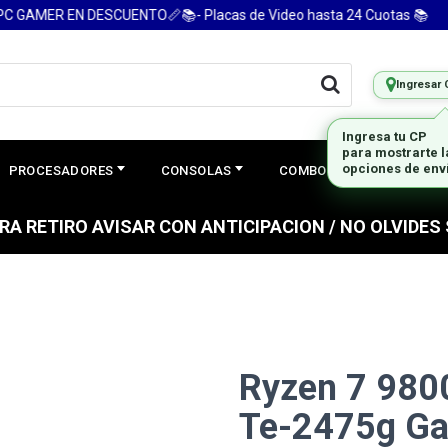
AMER EN DESCUENTO📏📚- Placas de Video hasta 24 Cuotas 📚
Ingresar 
PROCESADORES
CONSOLAS
COMBOS
PREGUNTAS
PARA RETIRO AVISAR CON ANTICIPACION / NO OLVIDE
Ryzen 7 980
Te-2475g Ga