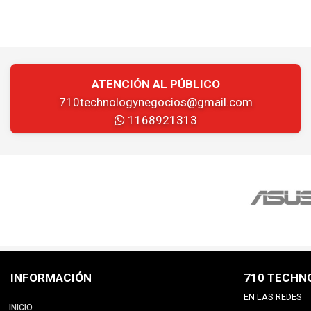
ATENCIÓN AL PÚBLICO
710technologynegocios@gmail.com
1168921313
INFORMACIÓN
710 TECHN
EN LAS REDES
INICIO