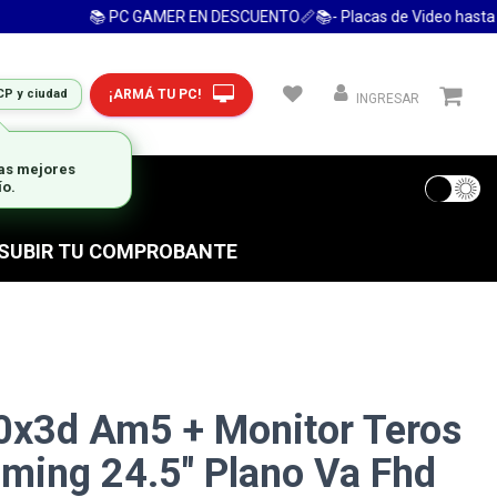
📚 PC GAMER EN DESCUENTO📏📚- Placas de Video hasta 24 C
¡ARMÁ TU PC!
CP y ciudad
INGRESAR
 FRECUENTES
S SUBIR TU COMPROBANTE
0x3d Am5 + Monitor Teros
ming 24.5" Plano Va Fhd