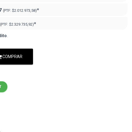
7
*
(PTF:
$2.012.973,58
)
*
(PTF:
$2.329.735,92
)
dito
.
COMPRAR
T