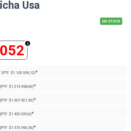
icha Usa
EN STOCK
.052
2
*
(PTF:
$1.103.559,12)
*
(PTF:
$1.215.958,66)
*
(PTF:
$1.307.921,92)
*
(PTF:
$1.430.539,6)
*
(PTF:
$1.573.593,56)