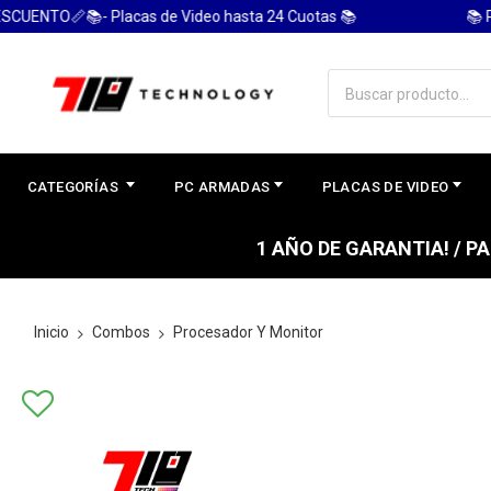
TO📏📚- Placas de Video hasta 24 Cuotas 📚
📚 PC G
CATEGORÍAS
PC ARMADAS
PLACAS DE VIDEO
1 AÑO DE GARANTIA! / 
Inicio
Combos
Procesador Y Monitor