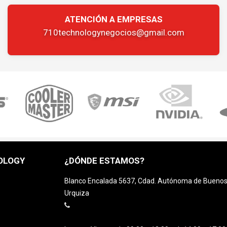
ATENCIÓN A EMPRESAS
710technologynegocios@gmail.com
OLOGY
¿DÓNDE ESTAMOS?
Blanco Encalada 5637, Cdad. Autónoma de Buenos A
Urquiza