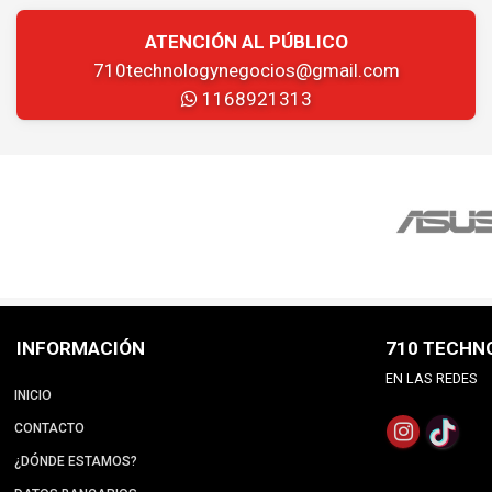
ATENCIÓN AL PÚBLICO
710technologynegocios@gmail.com
1168921313
INFORMACIÓN
710 TECHN
EN LAS REDES
INICIO
CONTACTO
¿DÓNDE ESTAMOS?