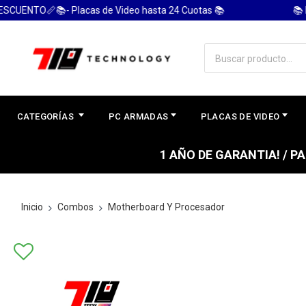
ENTO📏📚- Placas de Video hasta 24 Cuotas 📚
📚 PC
CATEGORÍAS
PC ARMADAS
PLACAS DE VIDEO
1 AÑO DE GARANTIA! / 
Inicio
Combos
Motherboard Y Procesador