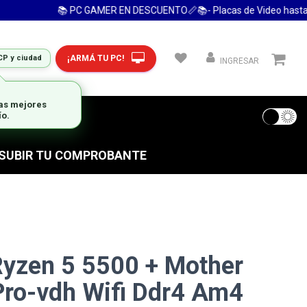
📚 PC GAMER EN DESCUENTO📏📚- Placas de Video hasta 24
¡ARMÁ TU PC!
CP y ciudad
INGRESAR
las mejores
ío.
 FRECUENTES
S SUBIR TU COMPROBANTE
Ryzen 5 5500 + Mother
ro-vdh Wifi Ddr4 Am4