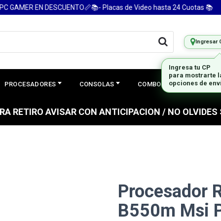
 GAMER EN DESCUENTO📏📚- Placas de Video hasta 24 Cuotas 📚
Ingresar 
Ingresa tu CP
para mostrarte 
opciones de env
PROCESADORES
CONSOLAS
COMBOS
PREGUNTAS
PARA RETIRO AVISAR CON ANTICIPACION / NO OLVIDE
Procesador 
B550m Msi P