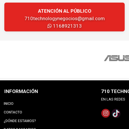
ATENCIÓN AL PÚBLICO
710technologynegocios@gmail.com
1168921313
INFORMACIÓN
710 TECHN
EN LAS REDES
INICIO
CONTACTO
¿DÓNDE ESTAMOS?