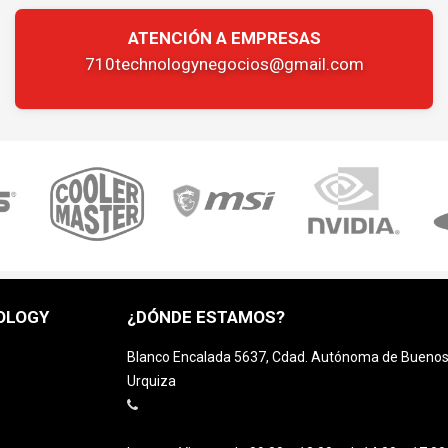
ATENCIÓN A EMPRESAS
710technologynegocios@gmail.com
OLOGY
¿DÓNDE ESTAMOS?
Blanco Encalada 5637, Cdad. Autónoma de Buenos A
Urquiza