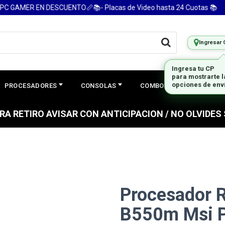
 GAMER EN DESCUENTO📏📚- Placas de Video hasta 24 Cuotas 📚
Ingresar 
Ingresa tu CP
para mostrarte 
opciones de env
PROCESADORES
CONSOLAS
COMBOS
PREGUNTAS
PARA RETIRO AVISAR CON ANTICIPACION / NO OLVIDE
Procesador 
B550m Msi P