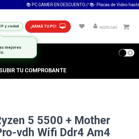
📚 PC GAMER EN DESCUENTO📏📚- Placas de Video hasta 24
¡ARMÁ TU PC!
CP y ciudad
INGRESAR
las mejores
ío.
 FRECUENTES
S SUBIR TU COMPROBANTE
Ryzen 5 5500 + Mother
ro-vdh Wifi Ddr4 Am4