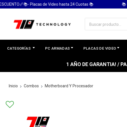
ENTO📏📚- Placas de Video hasta 24 Cuotas 📚
📚 PC
CATEGORÍAS
PC ARMADAS
PLACAS DE VIDEO
1 AÑO DE GARANTIA! / 
Inicio
Combos
Motherboard Y Procesador