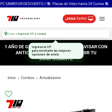
PC GAMER EN DESCUENTO📏📚- Placas de Video hasta 24 Cuotas 📚
¡ARMÁ TU PC!
Enviar a
Ingresar CP y ciudad
1 AÑO DE GARANTIA! / PARA RETIRO AVISAR CON
Ingresa tu CP
para mostrarte las mejores
ANTICIPACION / NO OLVIDES SUBIR TU
opciones de envío.
COMPROBANTE
Inicio
Combos
Actualizacion